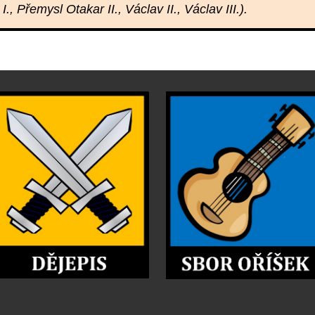
I., Přemysl Otakar II., Václav II., Václav III.).