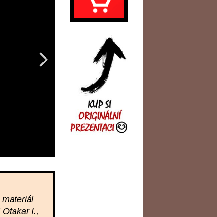
 materiál
Otakar I.,