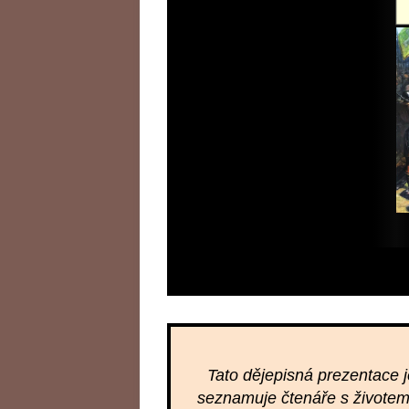
A
DĚJEPISU
Tato dějepisná prezentace 
seznamuje čtenáře s životem